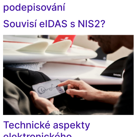
podepisování
Souvisí eIDAS s NIS2?
Technické aspekty
elektronického